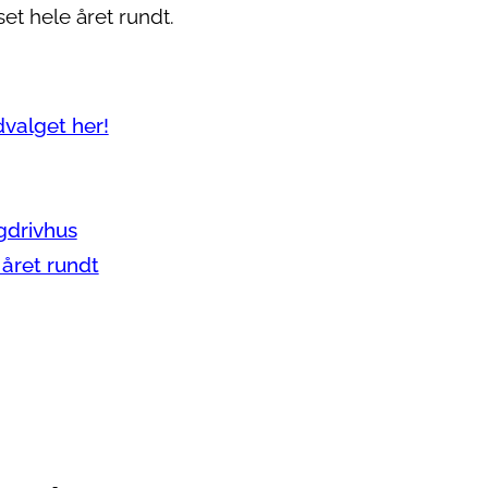
et hele året rundt.
valget her!
gdrivhus
året rundt