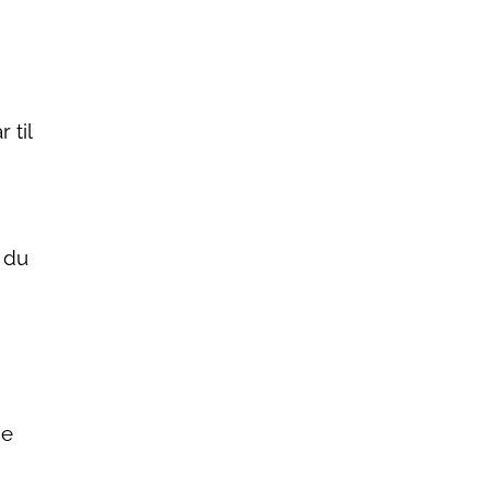
 til
n du
ne