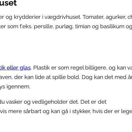
huset
g krydderier i vægdrivhuset. Tomater, agurker, chi
ter som f.eks. persille, purløg, timian og basilikum o
ik eller glas
. Plastik er som regel billigere, og kan 
 haven, der kan lide at spille bold. Dog kan det med 
lys igennem.
 du vasker og vedligeholder det. Det er det
vis mere sårbart og kan gå i stykker, hvis der er le