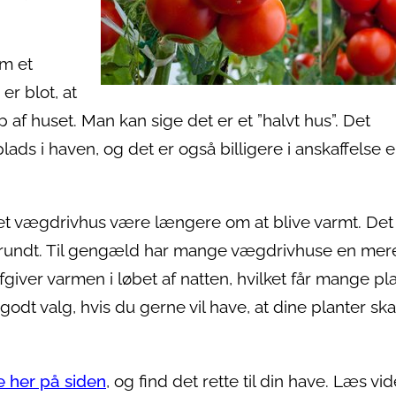
m et
er blot, at
 af huset. Man kan sige det er et ”halvt hus”. Det
lads i haven, og det er også billigere i anskaffelse 
an et vægdrivhus være længere om at blive varmt. Det
en rundt. Til gengæld har mange vægdrivhuse en mer
iver varmen i løbet af natten, hvilket får mange pl
 godt valg, hvis du gerne vil have, at dine planter ska
 her på siden
, og find det rette til din have. Læs vid