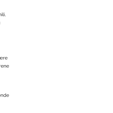
li,
g
være
årene
gende