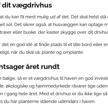
 dit vægdrivhus
 at du kan få mest mulig ud af det. Det skal helst stå
et sol. Det sikrer også, at husvæggen kan optage 
æer eller buske, der kaster skygge over dit drivhu
et en god idé at finde plads til et lille bord eller en
gt, når du skal så, plante og omplante.
ntsager året rundt
ølge, så er et vægdrivhus til haven en god investe
e, økologiske og hjemmedyrkede råvarer lige uden 
 i gang hele året. Med et drivhus er du ikke lige så
is du har planterne stående udendørs i haven.