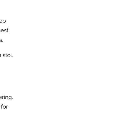
 op
mest
s.
 stol.
ring.
for