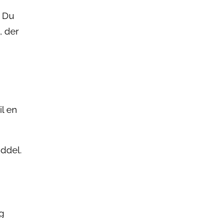
. Du
, der
l en
ddel.
ng