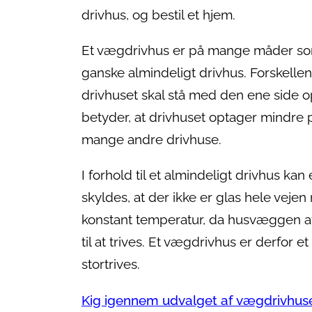
drivhus, og bestil et hjem.
Et vægdrivhus er på mange måder so
ganske almindeligt drivhus. Forskellen 
drivhuset skal stå med den ene side op
betyder, at drivhuset optager mindre p
mange andre drivhuse.
I forhold til et almindeligt drivhus k
skyldes, at der ikke er glas hele vej
konstant temperatur, da husvæggen afg
til at trives. Et vægdrivhus er derfor et
stortrives.
Kig igennem udvalget af vægdrivhuse