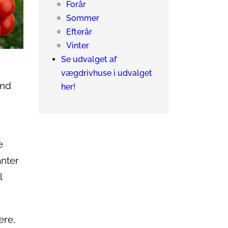
Forår
Sommer
Efterår
Vinter
Se udvalget af
vægdrivhuse i udvalget
end
her!
e
anter
l
ere,